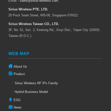
Email：
sales@sirius-wireless.com
Sirius Wireless PTE. LTD.
20 Peck Seah Street, #05-00, Singapore 079312
Sirius Wireless Taiwan CO., LTD.
3F, No. 51, Sec. 2, Keelung Rd., Xinyi Dist., Taipei City 110502,
Taiwan (R.O.C.)
WEB MAP
About Us
Product
Sirius Wireless RF IPs Family
Hybrid Business Model
ESG
News