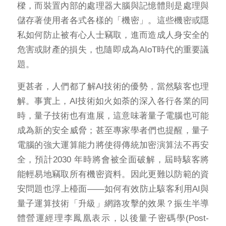
樑，而裝置內部的處理器大腦與記憶體則是處理與
儲存著使用者各式各樣的「機密」。這些機密或隱
私如何防止被有心人士竊取，進而造成人身安全的
危害或財產的損失，也隨即成為AIoT時代的重要議
題。
更甚者，人們都了解AI技術的優勢，當然駭客也理
解。事實上，AI技術如火如荼的深入各行各業的同
時，量子技術也有進展，這意味著量子電腦也可能
成為新的安全威脅；甚至專家學者們也提醒，量子
電腦的強大運算能力將使得傳統加密演算法不再安
全，預計2030 年時將會被全面破解，屆時駭客將
能輕易地竊取所有機密資料。因此更難以防範的資
安問題也浮上檯面——如何有效防止駭客利用AI與
量子運算技術「升級」網路攻擊的效果？振生半導
體營運經理李鳳凰表示，以後量子密碼學(Post-